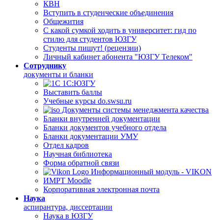
КВН
Вступить в студенческие объединения
Общежития
С какой сумкой ходить в университет: гид по
стилю для студентов ЮЗГУ
Студенты пишут! (рецензии)
Личный кабинет абонента "ЮЗГУ Телеком"
Сотруднику
документы и бланки
1С:ЮЗГУ
Выставить баллы
Учебные курсы do.swsu.ru
Документы системы менеджмента качества
Бланки внутренней документации
Бланки документов учебного отдела
Бланки документации УМУ
Отдел кадров
Научная библиотека
Форма обратной связи
Информационный модуль - VIKON
ИМРТ Moodle
Корпоративная электронная почта
Наука
аспирантура, диссертации
Наука в ЮЗГУ