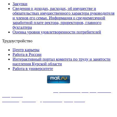
Закупки
Сведения о доходах, расходах, об имуществе и
обязательствах имущественного характера руководителя
и членов его семьи. Информация о среднемесячной
заработной плате ректора, проректоров, главного
бухгалтера
Оценка уровня удовлетворенности потребителей
Трудоустройство
Центр карьеры
Работа в России
Интерактивный портал комитета по труду и занятости
населения Курской области
Работа в университете
2026
. Все права защищены |
Перепечатка и распространение
материалов
только с указанием ссылки на первоисточник:
Юго-Западный государственный университет
Отдел системного администрирования и технической
поддержки. Телефоны: 24-85; 24-33. | Студенческий офис
Телефон:+7 (4712) 25-09-60