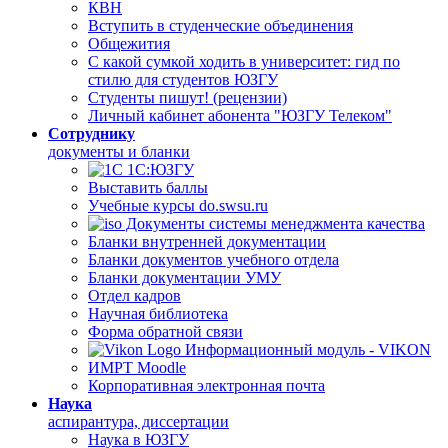
КВН
Вступить в студенческие объединения
Общежития
С какой сумкой ходить в университет: гид по
стилю для студентов ЮЗГУ
Студенты пишут! (рецензии)
Личный кабинет абонента "ЮЗГУ Телеком"
Сотруднику
документы и бланки
1С:ЮЗГУ
Выставить баллы
Учебные курсы do.swsu.ru
Документы системы менеджмента качества
Бланки внутренней документации
Бланки документов учебного отдела
Бланки документации УМУ
Отдел кадров
Научная библиотека
Форма обратной связи
Информационный модуль - VIKON
ИМРТ Moodle
Корпоративная электронная почта
Наука
аспирантура, диссертации
Наука в ЮЗГУ