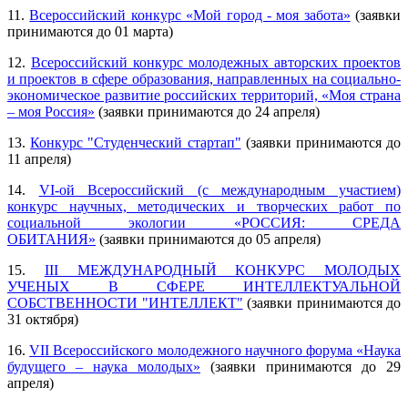
11.
Всероссийский конкурс «Мой город - моя забота»
(заявки
принимаются до 01 марта)
12.
Всероссийский конкурс молодежных авторских проектов
и проектов в сфере образования, направленных на социально-
экономическое развитие российских территорий, «Моя страна
– моя Россия»
(заявки принимаются до 24 апреля)
13.
Конкурс "Студенческий стартап"
(заявки принимаются до
11 апреля)
14.
VI-ой Всероссийский (с международным участием)
конкурс научных, методических и творческих работ по
социальной экологии «РОССИЯ: СРЕДА
ОБИТАНИЯ»
(заявки принимаются до 05 апреля)
15.
III МЕЖДУНАРОДНЫЙ КОНКУРС МОЛОДЫХ
УЧЕНЫХ В СФЕРЕ ИНТЕЛЛЕКТУАЛЬНОЙ
СОБСТВЕННОСТИ "ИНТЕЛЛЕКТ"
(заявки принимаются до
31 октября)
16.
VII Всероссийского молодежного научного форума «Наука
будущего – наука молодых»
(заявки принимаются до 29
апреля)