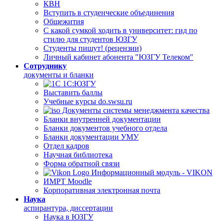
КВН
Вступить в студенческие объединения
Общежития
С какой сумкой ходить в университет: гид по
стилю для студентов ЮЗГУ
Студенты пишут! (рецензии)
Личный кабинет абонента "ЮЗГУ Телеком"
Сотруднику
документы и бланки
1С:ЮЗГУ
Выставить баллы
Учебные курсы do.swsu.ru
Документы системы менеджмента качества
Бланки внутренней документации
Бланки документов учебного отдела
Бланки документации УМУ
Отдел кадров
Научная библиотека
Форма обратной связи
Информационный модуль - VIKON
ИМРТ Moodle
Корпоративная электронная почта
Наука
аспирантура, диссертации
Наука в ЮЗГУ