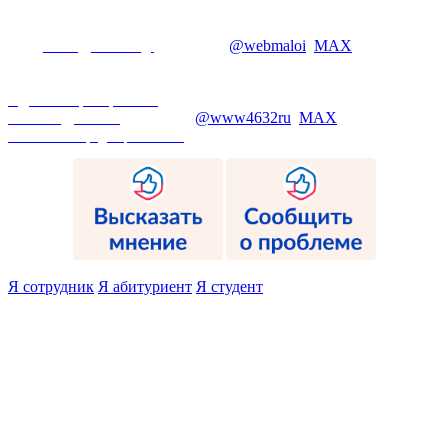
Телефон:+7 (4712) 25-09-60
Электронная информационно-образовательная среда ЮЗГУ, E-
mail:
maloi@swsu.org
; Telegram:
@webmaloi
;
MAX
- сотрудник
работает дистанционно.
1C:Университет, телефон: : 25-59, E-mail: 1c@swsu.ru
Администратор сайта
: телефон: 25-59, E-mail:
webkstu@mail.ru
; Telegram:
@www4632ru
;
MAX
Политика конфиденциальности
© 2010 - 2026
Я сотрудник
Я абитуриент
Я студент