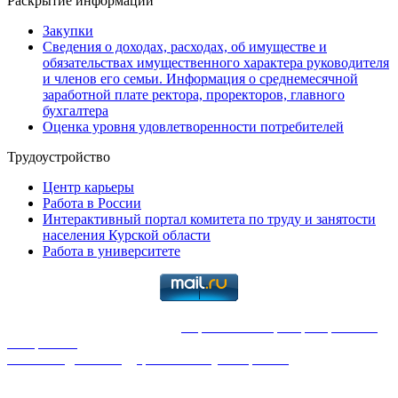
Раскрытие информации
Закупки
Сведения о доходах, расходах, об имуществе и
обязательствах имущественного характера руководителя
и членов его семьи. Информация о среднемесячной
заработной плате ректора, проректоров, главного
бухгалтера
Оценка уровня удовлетворенности потребителей
Трудоустройство
Центр карьеры
Работа в России
Интерактивный портал комитета по труду и занятости
населения Курской области
Работа в университете
2026
. Все права защищены |
Перепечатка и распространение
материалов
только с указанием ссылки на первоисточник:
Юго-Западный государственный университет
Отдел системного администрирования и технической
поддержки. Телефоны: 24-85; 24-33. | Студенческий офис