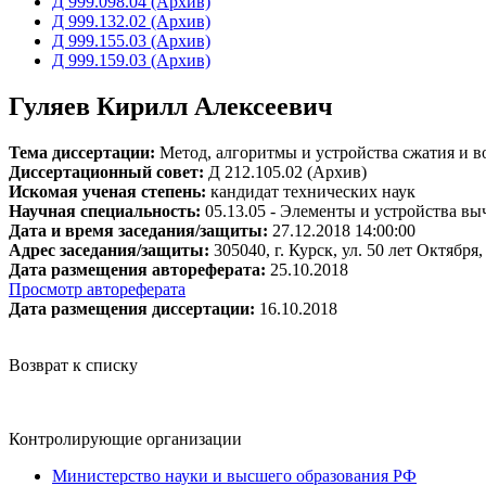
Д 999.098.04 (Архив)
Д 999.132.02 (Архив)
Д 999.155.03 (Архив)
Д 999.159.03 (Архив)
Гуляев Кирилл Алексеевич
Тема диссертации:
Метод, алгоритмы и устройства сжатия и 
Диссертационный совет:
Д 212.105.02 (Архив)
Искомая ученая степень:
кандидат технических наук
Научная специальность:
05.13.05 - Элементы и устройства в
Дата и время заседания/защиты:
27.12.2018 14:00:00
Адрес заседания/защиты:
305040, г. Курск, ул. 50 лет Октября
Дата размещения автореферата:
25.10.2018
Просмотр автореферата
Дата размещения диссертации:
16.10.2018
Возврат к списку
Контролирующие организации
Министерство науки и высшего образования РФ