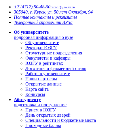
+7 (4712)
50-48-00
rector@
swsu.ru
305040, г. Курск, ул. 50 лет Октября, 94
Полные контакты и реквизиты
Телефонный справочник ВУЗа
Об университете
подробная информация о вузе
Об университете
Ректорат ЮЗГУ
Структурные подразделения
Факультеты и кафедры
ЮЗГУ в рейтингах
Логотипы и фирменный стиль
Работа в университете
Наши партнеры
Открытые данные
Карта сайта
Конкурсы
Абитуриенту
подготовка и поступление
Прием в ЮЗГУ
День открытых дверей
Специальности и бюджетные места
Проходные баллы