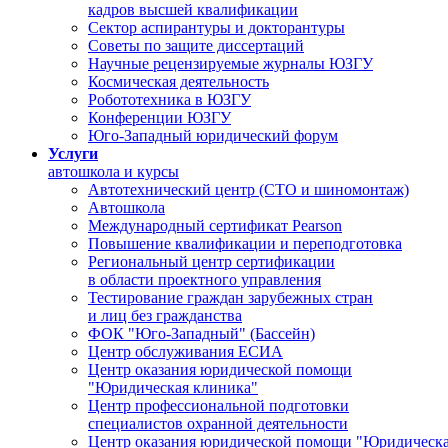
кадров высшей квалификации
Сектор аспирантуры и докторантуры
Советы по защите диссертаций
Научные рецензируемые журналы ЮЗГУ
Космическая деятельность
Робототехника в ЮЗГУ
Конференции ЮЗГУ
Юго-Западный юридический форум
Услуги
автошкола и курсы
Автотехнический центр (СТО и шиномонтаж)
Автошкола
Международный сертификат Pearson
Повышение квалификации и переподготовка
Региональный центр сертификации
в области проектного управления
Тестирование граждан зарубежных стран
и лиц без гражданства
ФОК "Юго-Западный" (Бассейн)
Центр обслуживания ЕСИА
Центр оказания юридической помощи
"Юридическая клиника"
Центр профессиональной подготовки
специалистов охранной деятельности
Центр оказания юридической помощи "Юридическа