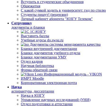
Вступить в студенческие объединения
Общежития
С какой сумкой ходить в университет: гид по стил
Студенты пишут! (рецензии)
Личный кабинет абонента "ЮЗГУ Телеком"
Сотруднику
документы и бланки
1С:ЮЗГУ
Выставить баллы
Учебные курсы do.swsu.ru
Документы системы менеджмента качества
Бланки внутренней документации
Бланки документов учебного отдела
Бланки документации УМУ
Отдел кадров
Научная библиотека
Форма обратной связи
Информационный модуль - VIKON
ИМРТ Moodle
Корпоративная электронная почта
Наука
аспирантура, диссертации
Наука в ЮЗГУ
Управление научных исследований (УНИ)
Отдел подготовки и аттестации