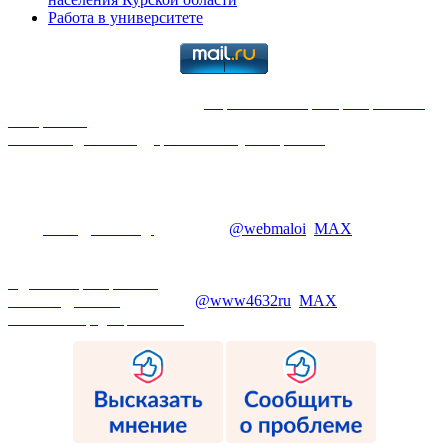
Работа в университете
2026
. Все права защищены |
Перепечатка и распространение
материалов
только с указанием ссылки на первоисточник:
Юго-Западный государственный университет
Отдел системного администрирования и технической
поддержки. Телефоны: 24-85; 24-33. | Студенческий офис
Телефон:+7 (4712) 25-09-60
Электронная информационно-образовательная среда ЮЗГУ, E-
mail:
maloi@swsu.org
; Telegram:
@webmaloi
;
MAX
- сотрудник
работает дистанционно.
1C:Университет, телефон: : 25-59, E-mail: 1c@swsu.ru
Администратор сайта
: телефон: 25-59, E-mail:
webkstu@mail.ru
; Telegram:
@www4632ru
;
MAX
Политика конфиденциальности
© 2010 - 2026