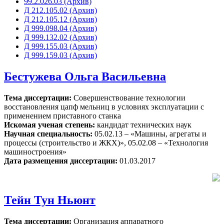
99.2.026.03 (Архив)
Д 212.105.02 (Архив)
Д 212.105.12 (Архив)
Д 999.098.04 (Архив)
Д 999.132.02 (Архив)
Д 999.155.03 (Архив)
Д 999.159.03 (Архив)
Бестужева Ольга Васильевна
Тема диссертации:
Совершенствование технологии
восстановления цапф мельниц в условиях эксплуатации с
применением приставного станка
Искомая ученая степень:
кандидат технических наук
Научная специальность:
05.02.13 – «Машины, агрегаты и
процессы (строительство и ЖКХ)», 05.02.08 – «Технология
машиностроения»
Дата размещения диссертации:
01.03.2017
Тейн Тун Ньюнт
Тема диссертации:
Организация аппаратного