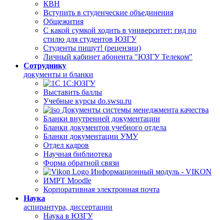
КВН
Вступить в студенческие объединения
Общежития
С какой сумкой ходить в университет: гид по
стилю для студентов ЮЗГУ
Студенты пишут! (рецензии)
Личный кабинет абонента "ЮЗГУ Телеком"
Сотруднику
документы и бланки
1С:ЮЗГУ
Выставить баллы
Учебные курсы do.swsu.ru
Документы системы менеджмента качества
Бланки внутренней документации
Бланки документов учебного отдела
Бланки документации УМУ
Отдел кадров
Научная библиотека
Форма обратной связи
Информационный модуль - VIKON
ИМРТ Moodle
Корпоративная электронная почта
Наука
аспирантура, диссертации
Наука в ЮЗГУ