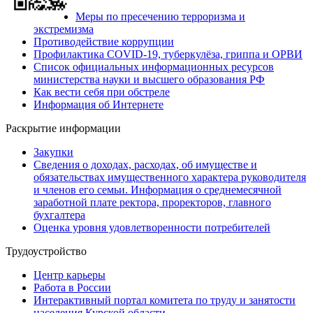
Меры по пресечению терроризма и
экстремизма
Противодействие коррупции
Профилактика COVID-19, туберкулёза, гриппа и ОРВИ
Список официальных информационных ресурсов
министерства науки и высшего образования РФ
Как вести себя при обстреле
Информация об Интернете
Раскрытие информации
Закупки
Сведения о доходах, расходах, об имуществе и
обязательствах имущественного характера руководителя
и членов его семьи. Информация о среднемесячной
заработной плате ректора, проректоров, главного
бухгалтера
Оценка уровня удовлетворенности потребителей
Трудоустройство
Центр карьеры
Работа в России
Интерактивный портал комитета по труду и занятости
населения Курской области