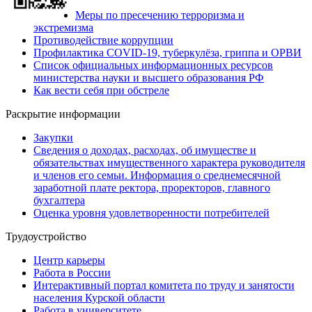
Меры по пресечению терроризма и
экстремизма
Противодействие коррупции
Профилактика COVID-19, туберкулёза, гриппа и ОРВИ
Список официальных информационных ресурсов
министерства науки и высшего образования РФ
Как вести себя при обстреле
Раскрытие информации
Закупки
Сведения о доходах, расходах, об имуществе и
обязательствах имущественного характера руководителя
и членов его семьи. Информация о среднемесячной
заработной плате ректора, проректоров, главного
бухгалтера
Оценка уровня удовлетворенности потребителей
Трудоустройство
Центр карьеры
Работа в России
Интерактивный портал комитета по труду и занятости
населения Курской области
Работа в университете