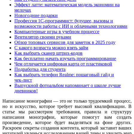
Эффект латте: математическая модель экономии на
мелочах
Новогодние подарки
Профессия 1С-программист: будущее, вызовы и
возможности работы с ИИ и облачными технологиями
Компьютерные игры в учебном процессе
Вентилятор своими руками
Обзор топовых сервисов для заметок в 2025 году
С какого возраста можно взять займ
Как выбрать сканер штрих-кодов
Как бесплатно начать изучать программирование
Чем отличается цифровая карта от пластиковой
Подработка для студента
Как выбрать телефон Realme: пошаговый гайд и
чек‑лист
Выпускной фотоальбом напоминает о школе лучше
дневников!
Написание монографии — это не только трудоемкий процесс,
но и искусство, которое требует высокой квалификации. В
статье мы рассмотрим требования, правила и структуру
написания монографии, которые помогут вам создать
произведение, которое будет выделяться на фоне других.
Раскроем секреты создания контента, который заставит ваших
читателей увлечься исследованием вашей темы и увидеть мир