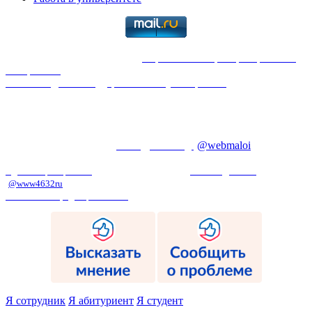
2026
. Все права защищены |
Перепечатка и распространение
материалов
только с указанием ссылки на первоисточник:
Юго-Западный государственный университет
Отдел системного администрирования и технической
поддержки. Телефоны: 24-85; 24-33. | Студенческий офис
Телефон:+7 (4712) 25-09-60
Электронная информационно-образовательная среда ЮЗГУ,
телефон: 25-59, E-mail:
maloi@swsu.org
(
@webmaloi
)
;
1C:Университет, телефон: : 25-59, E-mail: 1c@swsu.ru
Администратор сайта
: телефон: 25-59, E-mail:
webkstu@mail.ru
(
@www4632ru
)
Политика конфиденциальности
© 2010 - 2025
Я сотрудник
Я абитуриент
Я студент