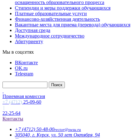
оснащенность образовательного процесса
Стипендии и меры поддержки обучающихся
Платные образовательные услуги
Финансово-хозяйственная деятельность
Вакантные места для приема (перевода) обучающихся
Доступная среда
Международное сотрудничество
Абитуриенту
Мы в соцсетях
ВКонтакте
OK.ru
Telegram
Приемная комиссия
+7 (4712)
25-09-60
|
22-25-64
Контакты
+7 (4712)
50-48-00
rector@
swsu.ru
305040, г. Курск, ул. 50 лет Октября, 94