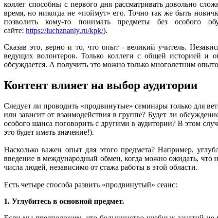
коллег способны с первого дня рассматривать довольно слож
время, но никогда не «поймут» его. Точно так же быть нович
позволить кому-то понимать предметы без особого об
сайте:
https://luchznaniy.ru/kpk/
).
Сказав это, верно и то, что опыт - великий учитель. Незави
ведущих волонтеров. Только коллеги с общей историей и о
обсуждается. А получить это можно только многолетним опыто
Контент влияет на выбор аудитории
Следует ли проводить «продвинутые» семинары только для вет
или зависит от взаимодействия в группе? Будет ли обсуждени
особого шанса поговорить с другими в аудитории? В этом случ
это будет иметь значение!).
Насколько важен опыт для этого предмета? Например, углуб
введение в международный обмен, когда можно ожидать, что 
числа людей, независимо от стажа работы в этой области.
Есть четыре способа развить «продвинутый» сеанс:
1. Углубитесь в основной предмет.
Если мы предположим, что большинство учебных занятий не мо