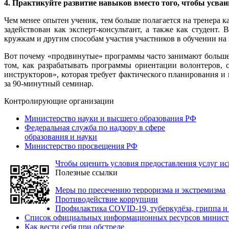
4. Практикуйте развитие навыков вместо того, чтобы усва
Чем менее опытен ученик, тем больше полагается на тренер
задействован как эксперт-консультант, а также как студент.
кружкам и другим способам участия участников в обучении на
Вот почему «продвинутые» программы часто занимают больше
том, как разрабатывать программы ориентации волонтеров,
инструкторов», которая требует фактического планирования и
за 90-минутный семинар.
Контролирующие организации
Министерство науки и высшего образования РФ
Федеральная служба по надзору в сфере
образования и науки
Министерство просвещения РФ
Чтобы оценить условия предоставления услуг ис
Полезные ссылки
Меры по пресечению терроризма и экстремизма
Противодействие коррупции
Профилактика COVID-19, туберкулёза, гриппа 
Список официальных информационных ресурсов министе
Как вести себя при обстреле