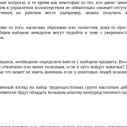
ные вопросы, в то время как некоторые из тех, кто давно зани
ком в управлении волонтерством не обязательно означает отсутс
учения на рабочем месте (например, можно получить 
симо от того, насколько образован или талантлив, кому-то пр
бщим набором анекдотов могут подойти к теме с уверенност
м.
еранов, необходимо определить вместе с выбором предмета. Во-п
е отвлечено или менее полезным, если в него войдут новички? И
ае это может не иметь значения, если у некоторых людей возни
ленный взгляд на набор труднодоступных групп населения дей
немногие будут обладать большим опытом непосредственного пр
гут охватить все, что можно сказать по теме, тогда «продвин