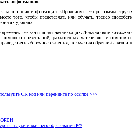
ивать информацию.
а как на источник информации. «Продвинутые» программы струк
 Вместо того, чтобы представлять или обучать, тренер способ
 многих уровнях.
 времени, чем занятия для начинающих. Должна быть возможнос
 с помощью презентаций, раздаточных материалов и ответов 
 проведения выборочного занятия, получения обратной связи и 
пользуйте QR-код или перейдите по ссылке
>>>
и ОРВИ
рства науки и высшего образования РФ