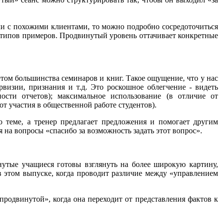
ли с похожими клиентами, то можно подробно сосредоточиться
 типов примеров. Продвинутый уровень оттачивает конкретные
ом большинства семинаров и книг. Такое ощущение, что у нас
визии, признания и т.д. Это роскошное облегчение - видеть
ости отчетов); максимальное использование (в отличие от
т участия в общественной работе студентов).
 теме, а тренер предлагает предложения и помогает другим
 на вопросы «спасибо за возможность задать этот вопрос».
утые учащиеся готовы взглянуть на более широкую картину,
в этом выпуске, когда проводит различие между «управлением
«продвинутой», когда она переходит от представления фактов к