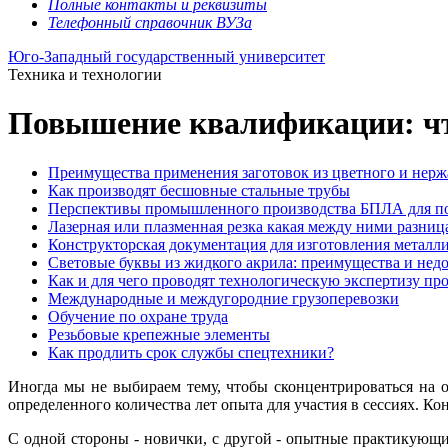
Полные контакты и реквизиты
Телефонный справочник ВУЗа
Юго-Западный государственный университет
Техника и технологии
Повышение квалификации: чт
Преимущества применения заготовок из цветного и нер
Как производят бесшовные стальные трубы
Перспективы промышленного производства БПЛА для п
Лазерная или плазменная резка какая между ними разниц
Конструкторская документация для изготовления металл
Световые буквы из жидкого акрила: преимущества и нед
Как и для чего проводят технологическую экспертизу пр
Международные и междугородние грузоперевозки
Обучение по охране труда
Резьбовые крепежные элементы
Как продлить срок службы спецтехники?
Иногда мы не выбираем тему, чтобы сконцентрироваться на о
определенного количества лет опыта для участия в сессиях. 
С одной стороны - новички, с другой - опытные практикующи