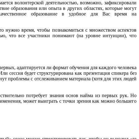
мается волонтерской деятельностью, возможно, зафиксировали
твие образования или опыта в других областях, которые могут
качественное образование в удобное для Вас время на
осто нужно время, чтобы познакомиться с множеством аспектов
ью, что все участники понимают (на уровне интуиции), что
ервых, адаптируется ли формат обучения для каждого человека
ли сессия будет структурирована как презентация спикера без
кнут проблемы с отслеживанием материала (хотя для этих людей
ствительно потребует знания основ найма из первых рук. Но
именения, может выиграть с точки зрения как можно большего
утый» сеанс можно структурировать так, чтобы он выходил «за