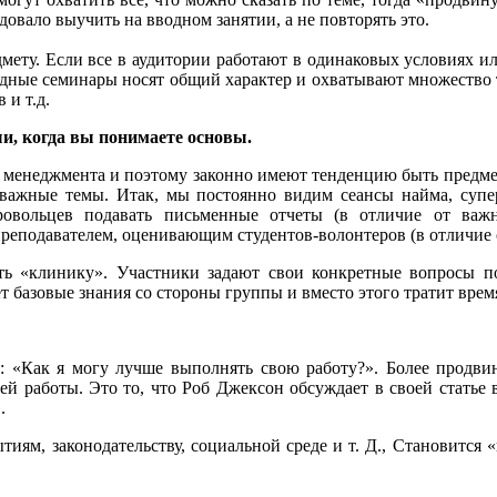
довало выучить на вводном занятии, а не повторять это.
дмету. Если все в аудитории работают в одинаковых условиях и
водные семинары носят общий характер и охватывают множество
 и т.д.
и, когда вы понимаете основы.
менеджмента и поэтому законно имеют тенденцию быть предмет
 важные темы. Итак, мы постоянно видим сеансы найма, супер
овольцев подавать письменные отчеты (в отличие от важн
реподавателем, оценивающим студентов-волонтеров (в отличие о
ь «клинику». Участники задают свои конкретные вопросы по
 базовые знания со стороны группы и вместо этого тратит время
 «Как я могу лучше выполнять свою работу?». Более продвин
ей работы. Это то, что Роб Джексон обсуждает в своей статье 
.
иям, законодательству, социальной среде и т. Д., Становится 