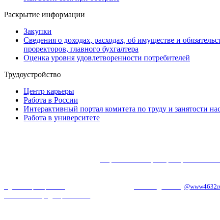
Раскрытие информации
Закупки
Сведения о доходах, расходах, об имуществе и обязатель
проректоров, главного бухгалтера
Оценка уровня удовлетворенности потребителей
Трудоустройство
Центр карьеры
Работа в России
Интерактивный портал комитета по труду и занятости на
Работа в университете
2026
. Все права защищены |
Перепечатка и распространение ма
Отдел системного администрирования и технической поддержки.
Электронная информационно-образовательная среда ЮЗГУ, теле
Администратор сайта
: телефон: 25-59, E-mail:
webkstu@mail.ru
(
@www4632r
Политика конфиденциальности
© 2010 - 2025