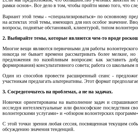
рамки основ». Все дело в том, чтобы пройти мимо того, что сле
Вариант этой темы - «специализироваться» по основному пре
на аспектах этой темы, имеющих для них особое значение. В
вопросы, поднятые обстановкой, клиентурой, типом волонтеров
2. Выбирайте темы, которые являются чем-то вроде роскош
Многие вещи являются первичными для работы волонтерского 
никогда не бывает времени рассматривать более мелкие, но
предложения по назойливым вопросам: как заставить добр
формирования) консультативного совета; работа со школьным п
Один из способов провести расширенный сеанс - предложит
участникам предлагать альтернативы. Этот формат предполагает
3. Сосредоточьтесь на проблемах, а не на задачах.
Новички ориентированы на выполнение задач и спрашивают:
исследуя интеллектуальные или философские последствия сво
волонтерскими услугами» и «обзором волонтерских программ»
С этой точки зрения любая сессия, посвященная текущим событ
обсуждению значения тенденций.