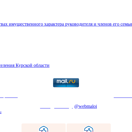
ствах имущественного характера руководителя и членов его семь
селения Курской области
териалов
только с указанием ссылки на первоисточник:
Юго-Зап
 Телефоны: 24-85; 24-33. | Студенческий офис Телефон:+7 (4712
фон: 25-59, E-mail:
maloi@swsu.org
(
@webmaloi
)
; 1C:Университе
u
)