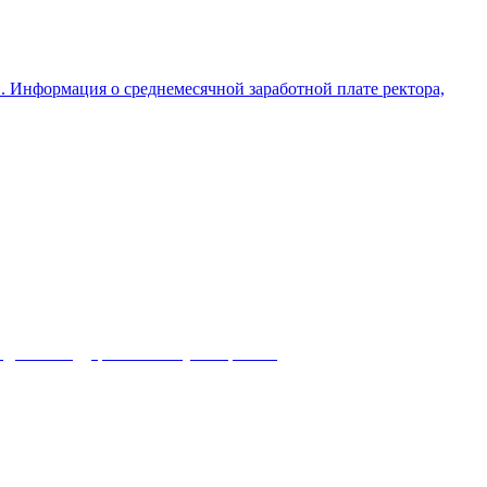
и. Информация о среднемесячной заработной плате ректора,
адный государственный университет
) 25-09-60
т, телефон: : 25-59, E-mail: 1c@swsu.ru