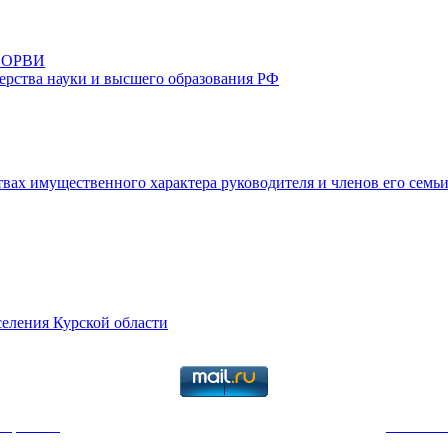
и ОРВИ
рства науки и высшего образования РФ
ствах имущественного характера руководителя и членов его семь
селения Курской области
териалов
только с указанием ссылки на первоисточник:
Юго-Зап
 Телефоны: 24-85; 24-33. | Студенческий офис Телефон:+7 (4712