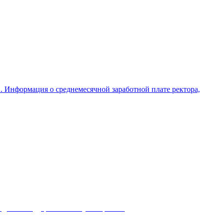
и. Информация о среднемесячной заработной плате ректора,
адный государственный университет
) 25-09-60