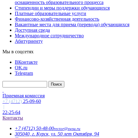
оснащенность образовательного процесса
Стипендии и меры поддержки обучающихся
Платные образовательные услуги
Финансово-хозяйственная деятельность
Вакантные места для приема (перевода) обучающихся
Доступная среда
Международное сотрудничество
Абитуриенту
Мы в соцсетях
ВКонтакте
OK.ru
Telegram
Приемная комиссия
+7 (4712)
25-09-60
|
22-25-64
Контакты
+7 (4712)
50-48-00
rector@
swsu.ru
305040, г. Курск, ул. 50 лет Октября, 94