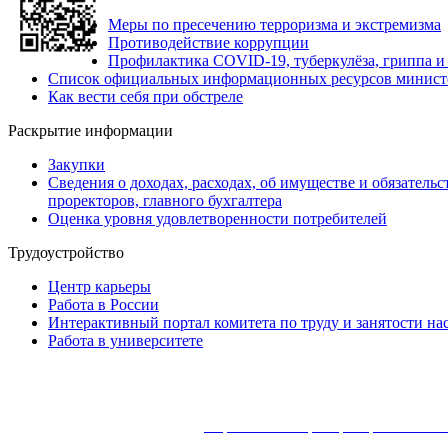
Меры по пресечению терроризма и экстремизма
Противодействие коррупции
Профилактика COVID-19, туберкулёза, гриппа 
Список официальных информационных ресурсов министе
Как вести себя при обстреле
Раскрытие информации
Закупки
Сведения о доходах, расходах, об имуществе и обязатель
проректоров, главного бухгалтера
Оценка уровня удовлетворенности потребителей
Трудоустройство
Центр карьеры
Работа в России
Интерактивный портал комитета по труду и занятости на
Работа в университете
2026
. Все права защищены |
Перепечатка и распространение ма
Отдел системного администрирования и технической поддержки.