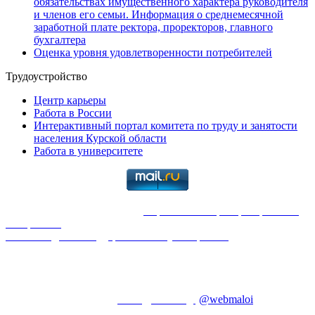
обязательствах имущественного характера руководителя
и членов его семьи. Информация о среднемесячной
заработной плате ректора, проректоров, главного
бухгалтера
Оценка уровня удовлетворенности потребителей
Трудоустройство
Центр карьеры
Работа в России
Интерактивный портал комитета по труду и занятости
населения Курской области
Работа в университете
2026
. Все права защищены |
Перепечатка и распространение
материалов
только с указанием ссылки на первоисточник:
Юго-Западный государственный университет
Отдел системного администрирования и технической
поддержки. Телефоны: 24-85; 24-33. | Студенческий офис
Телефон:+7 (4712) 25-09-60
Электронная информационно-образовательная среда ЮЗГУ,
телефон: 25-59, E-mail:
maloi@swsu.org
(
@webmaloi
)
;
1C:Университет, телефон: : 25-59, E-mail: 1c@swsu.ru