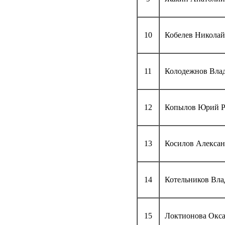
10
Кобелев Николай
11
Колодежнов Вла
12
Копылов Юрий Р
13
Косилов Алекса
14
Котельников Вла
15
Локтионова Окса