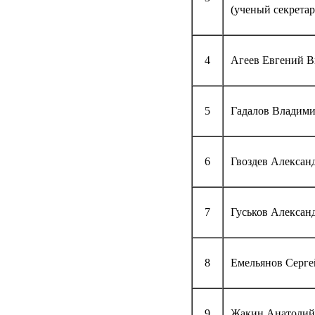
(ученый секретар
4
Агеев Евгений В
5
Гадалов Владими
6
Гвоздев Алексан
7
Гуськов Алексан
8
Емельянов Серге
9
Жакин Анатолий