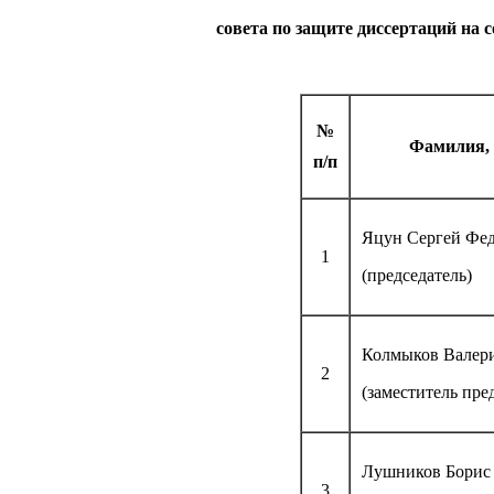
совета по защите диссертаций на с
№
Фамилия, 
п/п
Яцун Сергей Фе
1
(председатель)
Колмыков Валер
2
(заместитель пре
Лушников Борис
3