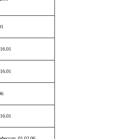
01
16.01
16.01
06
16.01
фессор, 01.02.06